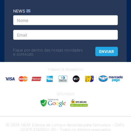
NEWS
Fique por dentro das nossas novidades
ENVIAR
e conteúdo.
FORMAS DE PAGAMENTO
SEGURANÇA
© 2026 NEAF Editora de Livros e Apostilas para Concursos - CNPJ:
20.975.374/0001-30 - Todos os direitos reservados