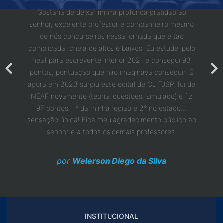
Adquiri 
Gostaria de deixar minha profunda gratidão ao
1 mês q
nte da
senhor, excelente professor e companheiro mesmo
concur
mento a
de nós concurseiros nessa jornada que é tão
seu 
do cerca
complicada, cheia de altos e baixos. Eu estudei pelo
passe
erida em
neaf para escrevente interior 2021 e consegui 93
chamad
vogada.
pontos, pontuação que não imaginava conseguir. E
que fiz
 pudesse
agora em 2023 surgiu esse edital de OJ TJSP, fui de
eu ten
ente.
NEAF novamente (teoria, questões, simulado) e fiz
10 ano
e vocês
97 pontos, 1° da minha região e 2° no estado...
uma 
ços
sensação única! Fica meu agradecimento público ao
senhor e a todos os demais professores.
por
Welerson Diego da Silva
INSTITUCIONAL