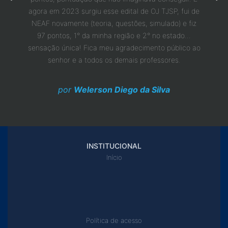
 pudesse
agora em 2023 surgiu esse edital de OJ TJSP, fui de
eu ten
ente.
NEAF novamente (teoria, questões, simulado) e fiz
10 ano
e vocês
97 pontos, 1° da minha região e 2° no estado...
uma 
ços
sensação única! Fica meu agradecimento público ao
senhor e a todos os demais professores.
por
Welerson Diego da Silva
INSTITUCIONAL
Início
Política de acesso