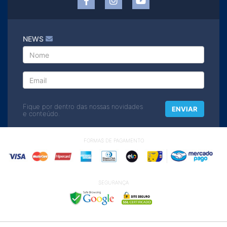
NEWS
Fique por dentro das nossas novidades
ENVIAR
e conteúdo.
FORMAS DE PAGAMENTO
SEGURANÇA