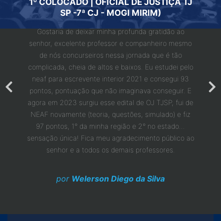
A QUE
1º COLOCADO | OFICIAL DE JUSTIÇA TJ
"ESTU
FORMA
SP -7ª CJ - MOGI MIRIM)
Adquiri 
Gostaria de deixar minha profunda gratidão ao
1 mês q
nte da
senhor, excelente professor e companheiro mesmo
concur
mento a
de nós concurseiros nessa jornada que é tão
seu 
do cerca
complicada, cheia de altos e baixos. Eu estudei pelo
passe
erida em
neaf para escrevente interior 2021 e consegui 93
chamad
vogada.
pontos, pontuação que não imaginava conseguir. E
que fiz
 pudesse
agora em 2023 surgiu esse edital de OJ TJSP, fui de
eu ten
ente.
NEAF novamente (teoria, questões, simulado) e fiz
10 ano
e vocês
97 pontos, 1° da minha região e 2° no estado...
uma 
ços
sensação única! Fica meu agradecimento público ao
senhor e a todos os demais professores.
por
Welerson Diego da Silva