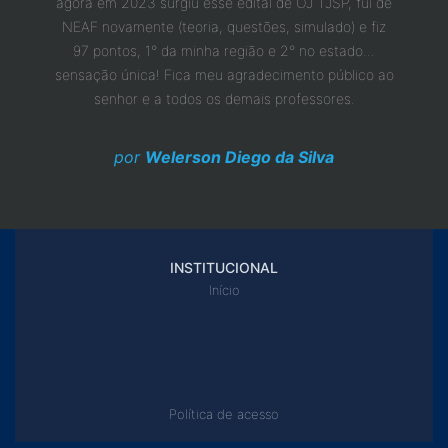
 pudesse
agora em 2023 surgiu esse edital de OJ TJSP, fui de
eu ten
ente.
NEAF novamente (teoria, questões, simulado) e fiz
10 ano
e vocês
97 pontos, 1° da minha região e 2° no estado...
uma 
ços
sensação única! Fica meu agradecimento público ao
senhor e a todos os demais professores.
por
Welerson Diego da Silva
INSTITUCIONAL
Início
Política de acesso