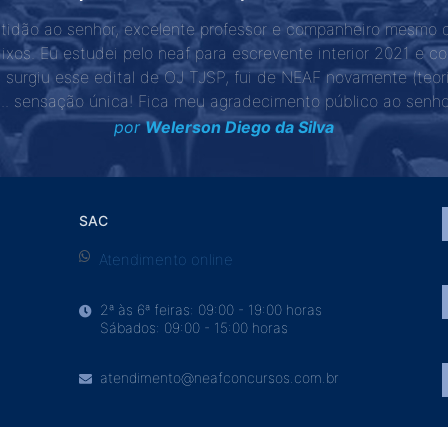
atidão ao senhor, excelente professor e companheiro mesmo 
aixos. Eu estudei pelo neaf para escrevente interior 2021 e 
surgiu esse edital de OJ TJSP, fui de NEAF novamente (teoria
... sensação única! Fica meu agradecimento público ao senho
por
Welerson Diego da Silva
SAC
Atendimento online
2ª às 6ª feiras: 09:00 - 19:00 horas
Sábados: 09:00 - 15:00 horas
atendimento@neafconcursos.com.br