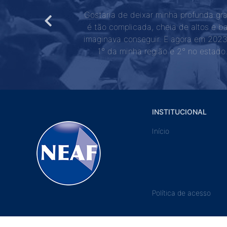
i prestar o concurso
Gostaria de deixar minha profunda gr
ogada. Assim, vocês
é tão complicada, cheia de altos e b
f e espero que vocês
imaginava conseguir. E agora em 2023 
1° da minha região e 2° no estado
INSTITUCIONAL
Início
Política de acesso