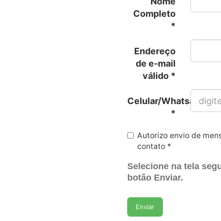
Nome
Completo
*
Endereço
de e-mail
válido *
Celular/Whatsapp
*
Autorizo envio de me
contato *
Selecione na tela seg
botão Enviar
.
Enviar