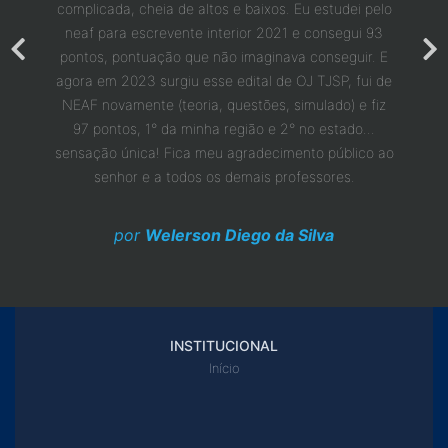
do cerca
complicada, cheia de altos e baixos. Eu estudei pelo
passe
erida em
neaf para escrevente interior 2021 e consegui 93
chamad
vogada.
pontos, pontuação que não imaginava conseguir. E
que fiz
 pudesse
agora em 2023 surgiu esse edital de OJ TJSP, fui de
eu ten
ente.
NEAF novamente (teoria, questões, simulado) e fiz
10 ano
e vocês
97 pontos, 1° da minha região e 2° no estado...
uma 
ços
sensação única! Fica meu agradecimento público ao
senhor e a todos os demais professores.
por
Welerson Diego da Silva
INSTITUCIONAL
Início