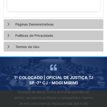
Páginas Demonstrativas
Políticas de Privacidade
Termos de Uso
A QUE
1º COLOCADO | OFICIAL DE JUSTIÇA TJ
"ESTU
FORMA
SP -7ª CJ - MOGI MIRIM)
Adquiri 
Gostaria de deixar minha profunda gratidão ao
1 mês q
nte da
senhor, excelente professor e companheiro mesmo
concur
mento a
de nós concurseiros nessa jornada que é tão
seu 